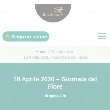
Vai
al
contenuto
Negozio online
Home
Occasioni
18 Aprile 2020 – Giornata del Fiore
18 Aprile 2020 – Giornata del
Fiore
15 Aprile 2020