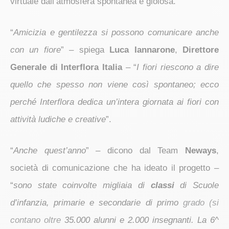
virtuale dall’atmosfera spontanea e gioiosa.
“
Amicizia e gentilezza si possono comunicare anche
con un fiore
” – spiega
Luca Iannarone
,
Direttore
Generale di Interflora Italia
– “
I fiori riescono a dire
quello che spesso non viene così spontaneo; ecco
perché Interflora dedica un’intera giornata ai fiori con
attività ludiche e creative
”.
“
Anche quest’anno
” – dicono dal Team
Neways
,
società di comunicazione che ha ideato il progetto –
“
sono state coinvolte migliaia di
classi
di Scuole
d’infanzia, primarie e secondarie di primo
grado (si
contano oltre
35.000 alunni e 2.000 insegnanti. La 6^