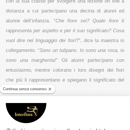
con la sua classe per svolgere
una lezione on line a
distanza a cui partecipano una decina di alunni ed
alunne
dell’infanzia. “
Che fiore sei? Quale fiore ti
rappresenta per aspetto e per il suo significato? Cosa
vuol dire nel linguaggio dei fiori
?”, dice la maestra in
collegamento. “
Sono un tulipano. Io sono una rosa, io
sono una margherita!
” Gli alunni partecipano con
entusiasmo, mentre colorano i loro disegni dei fiori
che più li rappresentano e spiegano il significato del
fiore scelto.
Piccoli capolavori in mostra a tutta classe attraverso
la video call, tra applausi e complimenti da parte
dell’insegnante e degli studenti. C’è chi ha colto un
fiore nel suo giardino e lo ha messo in un bicchiere di