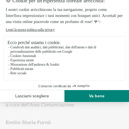
vetro accanto al computer, chi ha allestito uno spazio
sul tavolo con un vaso del terrazzo. Chi ha reciso una
grande foglia dall’albero di fronte alla finestra e chi ha
raccolto un fiore durante la passeggiata sotto casa.
Fiori in bella vista anche se a distanza per dare quel
senso di reale laboratorio in corso.
Le caselle del collegamento divengono un pullulare di
colori e di voci festanti, dove oltre ai fiori, sbocciano
gioia e speranza.
a cura dell’Area Comunicazione
Emilio Sturla Furnò