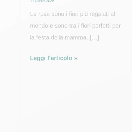
17 Aprile 2026
Le rose sono i fiori più regalati al
mondo e sono tra i fiori perfetti per
la festa della mamma. […]
Come
Leggi l'articolo »
mantenere
le
rose
più
a
lungo