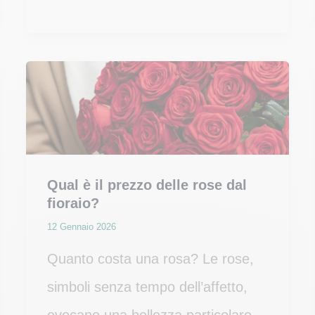
alla
Mamma
Qual è il prezzo delle rose dal
fioraio?
12 Gennaio 2026
Quanto costa una rosa? Le rose,
simboli senza tempo dell’affetto,
evocano una bellezza particolare.