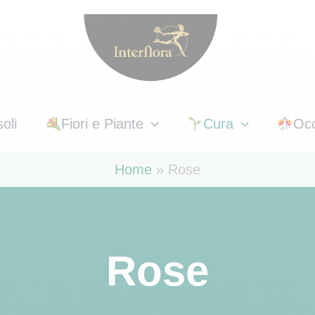
oli
Fiori e Piante
Cura
Occ
Home
Rose
Rose