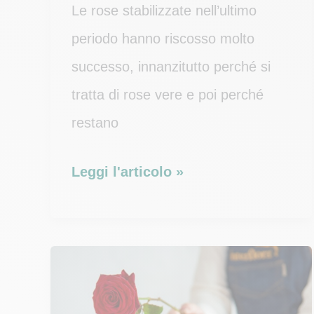
Le rose stabilizzate nell’ultimo
periodo hanno riscosso molto
successo, innanzitutto perché si
tratta di rose vere e poi perché
restano
Come
Leggi l'articolo »
stabilizzare
una
rosa
passo
dopo