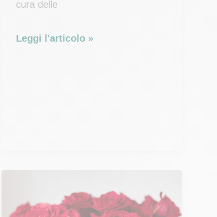
cura delle
Come
Leggi l'articolo »
curare,
conservare
e
mantenere
le
rose
recise?