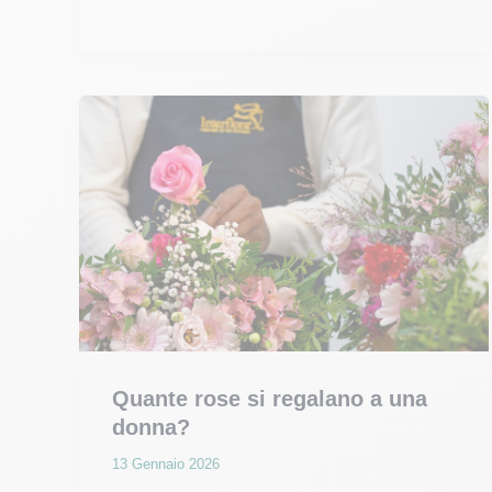
per
la
Festa
della
Mamma
Quante rose si regalano a una
donna?
13 Gennaio 2026