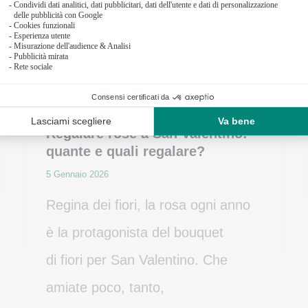
Regalare rose a San Valentino:
quante e quali regalare?
5 Gennaio 2026
Regina dei fiori, la rosa ogni anno
è la protagonista del bouquet
di fiori per San Valentino. Che
amiate poco, tanto,