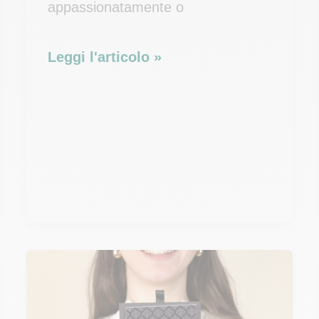
appassionatamente o
Regalare
Leggi l'articolo »
rose
a
San
Valentino:
quante
e
quali
regalare?