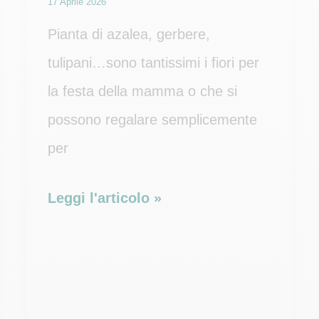
17 Aprile 2026
Pianta di azalea, gerbere,
tulipani…sono tantissimi i fiori per
la festa della mamma o che si
possono regalare semplicemente
per
Colori
Leggi l'articolo »
di
Rose
da
regalare