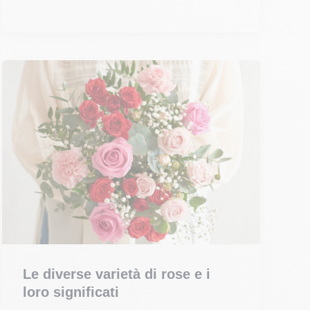
stabilizzate:
quanto
durano
e
come
prendersene
cura
Le diverse varietà di rose e i
loro significati