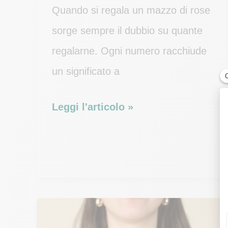
Quando si regala un mazzo di rose
sorge sempre il dubbio su quante
regalarne. Ogni numero racchiude
un significato a
Quante
Leggi l'articolo »
rose
si
regalano
a
una