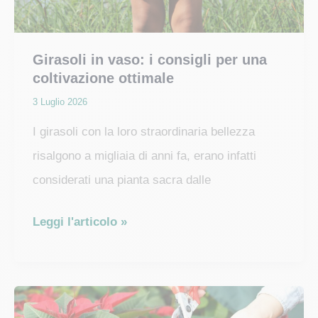
Girasoli in vaso: i consigli per una
coltivazione ottimale
3 Luglio 2026
I girasoli con la loro straordinaria bellezza
risalgono a migliaia di anni fa, erano infatti
considerati una pianta sacra dalle
Girasoli
Leggi l'articolo »
in
vaso:
i
consigli