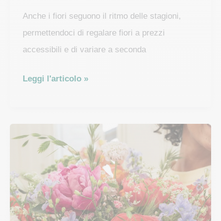
Anche i fiori seguono il ritmo delle stagioni,
permettendoci di regalare fiori a prezzi
accessibili e di variare a seconda
I
Leggi l'articolo »
fiori
più
economici
da
acquistare
in
stagione