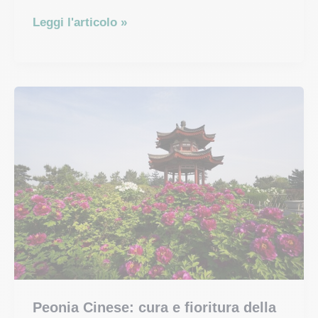
Peonia
Leggi l'articolo »
erbacea:
manutenzione,
potatura
e
piantagione
Peonia Cinese: cura e fioritura della