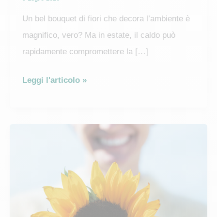
Un bel bouquet di fiori che decora l’ambiente è
magnifico, vero? Ma in estate, il caldo può
rapidamente compromettere la […]
Come
Leggi l'articolo »
far
durare
più
a
lungo
i
bouquet
durante