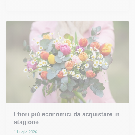
di
natale
potatura:
come
e
quando
potare
la
pianta
di
Natale?
I fiori più economici da acquistare in
stagione
1 Luglio 2026