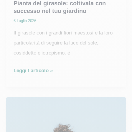
Pianta del girasole: coltivala con
successo nel tuo giardino
6 Luglio 2026
Il girasole con i grandi fiori maestosi e la loro
particolarità di seguire la luce del sole,
cosiddetto eliotropismo, è
Pianta
Leggi l'articolo »
del
girasole:
coltivala
con
successo
nel