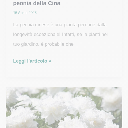
peonia della Cina
16 Aprile 2026
La peonia cinese è una pianta perenne dalla
longevità eccezionale! Infatti, se la pianti nel
tuo giardino, è probabile che
Peonia
Leggi l'articolo »
Cinese:
cura
e
fioritura
della
peonia