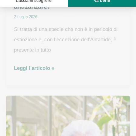
antizanzare?
2 Luglio 2026
Si tratta di una specie che non è in pericolo di
estinzione e, con l’eccezione dell’Antartide, è
presente in tutto
Quali
Leggi l'articolo »
sono
le
migliori
piante
antizanzare?