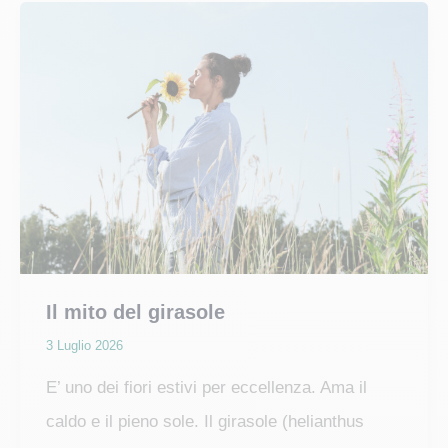
dove
e
quando
trovarli
in
Italia
Il mito del girasole
3 Luglio 2026
E’ uno dei fiori estivi per eccellenza. Ama il
caldo e il pieno sole. Il girasole (helianthus