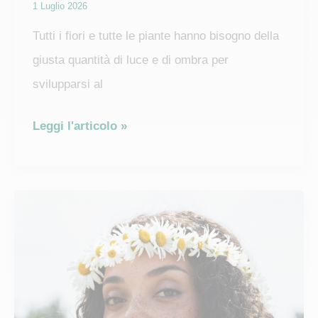
1 Luglio 2026
Tutti i fiori e tutte le piante hanno bisogno della
giusta quantità di luce e di ombra per
svilupparsi al
Quali
Leggi l'articolo »
piante
scegliere
per
un
balcone
in
pieno