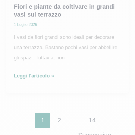
Fiori e piante da coltivare in grandi
vasi sul terrazzo
1 Luglio 2026
I vasi da fiori grandi sono ideali per decorare
una terrazza. Bastano pochi vasi per abbellire
gli spazi. Tuttavia, non
Fiori
Leggi l'articolo »
e
piante
da
coltivare
1
2
…
14
in