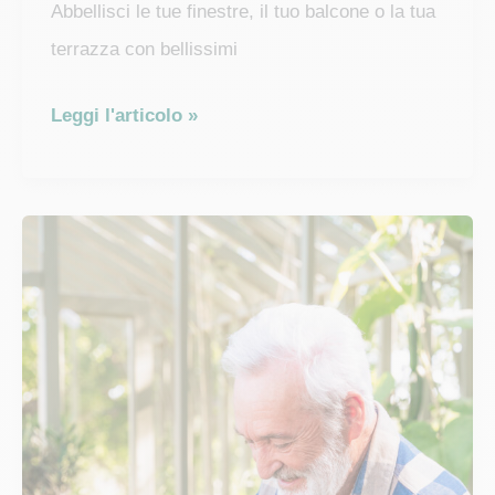
Abbellisci le tue finestre, il tuo balcone o la tua
terrazza con bellissimi
Fiori
Leggi l'articolo »
per
fioriere:
le
varietà
di
piante
estive
più
adatte