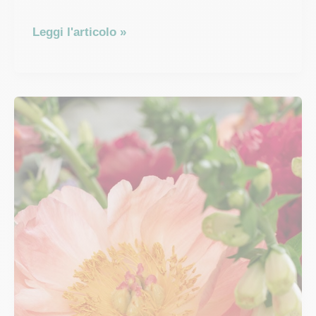
Peonia
Leggi l'articolo »
bianca:
significato,
tipologia
e
cura