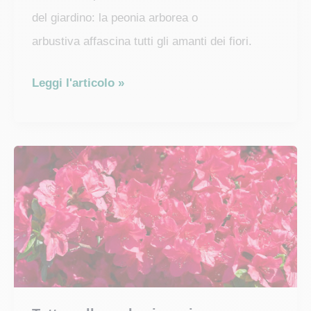
del giardino: la peonia arborea o
arbustiva affascina tutti gli amanti dei fiori.
Peonia
Leggi l'articolo »
arborea
o
arbustiva:
consigli
sulla
coltivazione