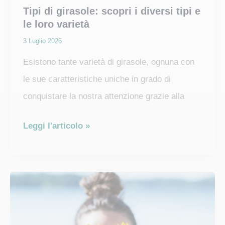
Tipi di girasole: scopri i diversi tipi e
le loro varietà
3 Luglio 2026
Esistono tante varietà di girasole, ognuna con
le sue caratteristiche uniche in grado di
conquistare la nostra attenzione grazie alla
Tipi
Leggi l'articolo »
di
girasole:
scopri
i
diversi