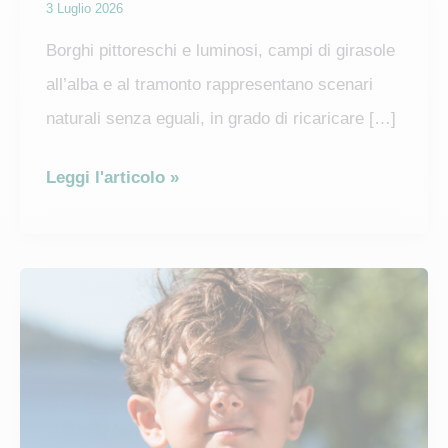
3 Luglio 2026
Borghi pittoreschi e luminosi, campi di girasole
all’alba e al tramonto rappresentano scenari
naturali senza eguali, in grado di ricaricare […]
Campi
Leggi l'articolo »
di
girasoli:
dove
e
quando
trovarli
in