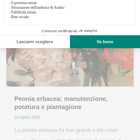
Peonia erbacea: manutenzione,
potatura e piantagione
16 Aprile 2026
La peonia erbacea ha fiori grandi e dai colori