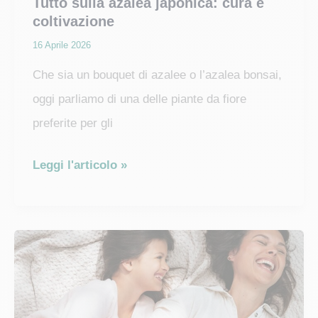
Tutto sulla azalea japonica: cura e
coltivazione
16 Aprile 2026
Che sia un bouquet di azalee o l’azalea bonsai,
oggi parliamo di una delle piante da fiore
preferite per gli
Tutto
Leggi l'articolo »
sulla
azalea
japonica:
cura
e
coltivazione