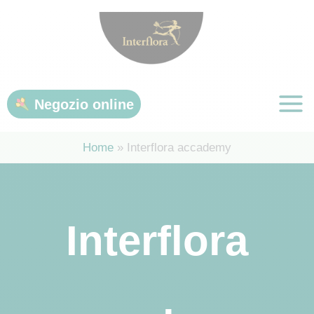
Vai
al
contenuto
Negozio online
Home
Interflora accademy
Interflora