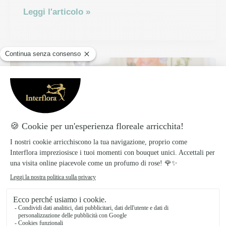
Stagione
Leggi l'articolo »
delle
peonie:
periodi
di
fioritura
e
potatura