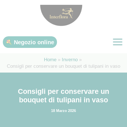
Vai
al
contenuto
Negozio online
Home
Inverno
Consigli per conservare un bouquet di tulipani in vaso
Consigli per conservare un
bouquet di tulipani in vaso
18 Marzo 2026