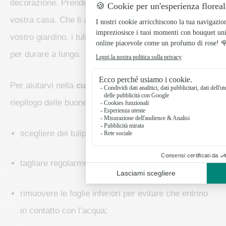
decorazione. Prendersene cura significa abbellire la
vostra casa. Che li abbiate ricevuti in regalo o colti nel
vostro giardino, i tulipani meritano le migliori attenzioni
per durare a lungo.
Per aiutarvi nella
cura dei tulipani in vaso,
ecco un
riepilogo delle buone pratiche da seguire:
scegliere dei tulipani con i boccioli chiusi;
tagliare regolarmente i gambi in diagonale;
rimuovere le foglie inferiori per evitare che entrino
in contatto con l’acqua;