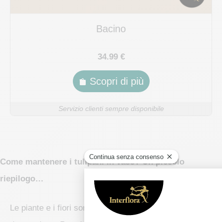
Bacino
34.99 €
Scopri di più
Servizio clienti sempre disponibile
Come mantenere i tulipani in vaso? Un piccolo
riepilogo…
Le piante e i fiori sono veri e propri elementi di