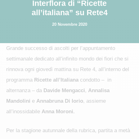
Interflora di “Ricette
all’italiana” su Rete4
20 Novembre 2020
Grande successo di ascolti per l’appuntamento
settimanale dedicato all’infinito mondo dei fiori che si
rinnova ogni giovedì mattina su Rete 4, all’interno del
programma
Ricette all’Italiana
condotto – in
alternanza – da
Davide Mengacci
,
Annalisa
Mandolini
e
Annabruna Di Iorio
, assieme
all’inossidabile
Anna Moroni.
Per la stagione autunnale della rubrica, partita a metà