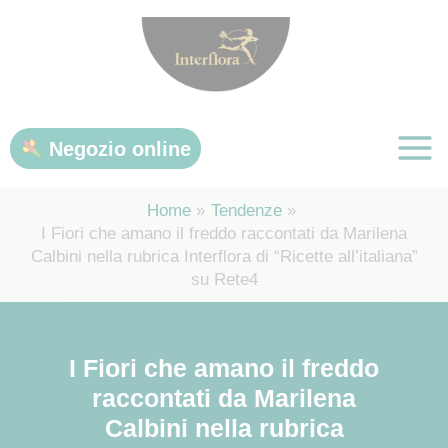
Vai
al
contenuto
Negozio online
Home
Tendenze
I Fiori che amano il freddo raccontati da Marilena
Calbini nella rubrica Interflora di “Ricette all’italiana”
su Rete4
I Fiori che amano il freddo
raccontati da Marilena
Calbini nella rubrica