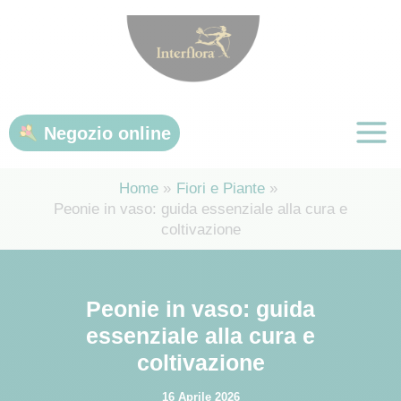
Vai
al
contenuto
Negozio online
Home
Fiori e Piante
Peonie in vaso: guida essenziale alla cura e
coltivazione
Peonie in vaso: guida
essenziale alla cura e
coltivazione
16 Aprile 2026