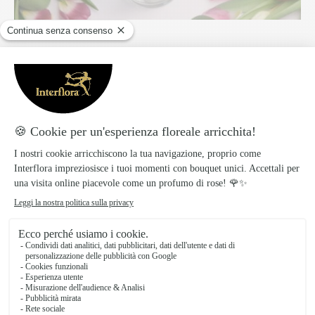
2.
Rimuovere le foglie
La
rimozione delle foglie è importante
, in
particolare quelle più basse. In questo modo l’acqua
resterà fresca a lungo e il tulipano si servirà
dell’acqua solamente per la fioritura invece di nutrire
le foglie.