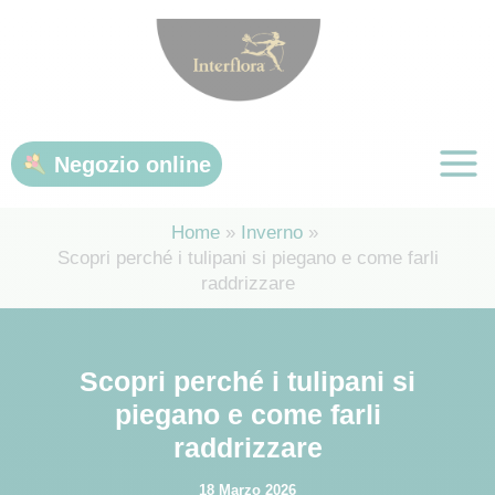
Vai
al
contenuto
Negozio online
Home
Inverno
Scopri perché i tulipani si piegano e come farli
raddrizzare
Scopri perché i tulipani si
piegano e come farli
raddrizzare
18 Marzo 2026