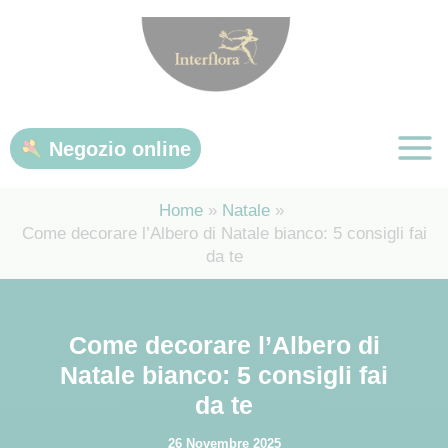
Vai
al
contenuto
Negozio online
Home
Natale
Come decorare l’Albero di Natale bianco: 5 consigli fai
da te
Come decorare l’Albero di
Natale bianco: 5 consigli fai
da te
26 Novembre 2025