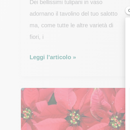
Dei bellissimi tulipani in vaso
adornano il tavolino del tuo salotto
ma, come tutte le altre varietà di
fiori, i
Consigli
Leggi l'articolo »
per
conservare
un
bouquet
di
tulipani