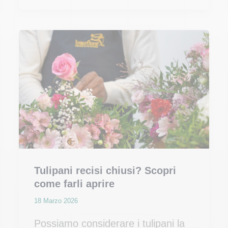
i
tulipani
si
piegano
e
come
farli
raddrizzare
Tulipani recisi chiusi? Scopri
come farli aprire
18 Marzo 2026
Possiamo considerare i tulipani la