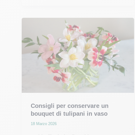
consigli
di
Interflora
Consigli per conservare un
bouquet di tulipani in vaso
18 Marzo 2026