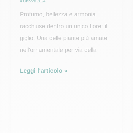
4 Ottobre 2024
Profumo, bellezza e armonia
racchiuse dentro un unico fiore: il
giglio. Una delle piante più amate
nell’ornamentale per via della
Trucchi
Leggi l'articolo »
per
la
fioritura
del
giglio