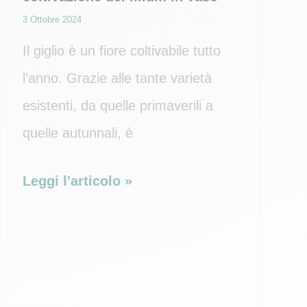
3 Ottobre 2024
Il giglio è un fiore coltivabile tutto
l’anno. Grazie alle tante varietà
esistenti, da quelle primaverili a
quelle autunnali, è
Pianta
Leggi l'articolo »
di
giglio:
guida
alla