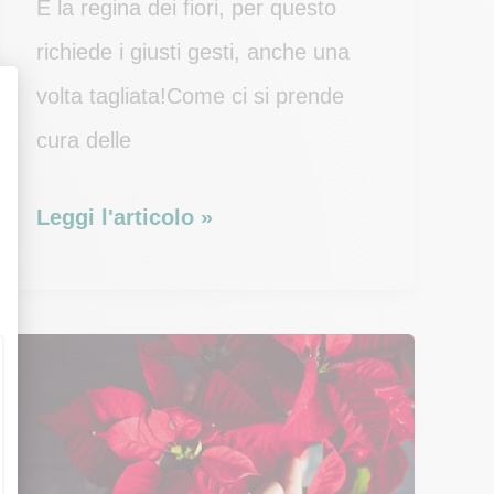
È la regina dei fiori, per questo
richiede i giusti gesti, anche una
volta tagliata!Come ci si prende
cura delle
Come
Leggi l'articolo »
curare,
conservare
e
mantenere
le
rose