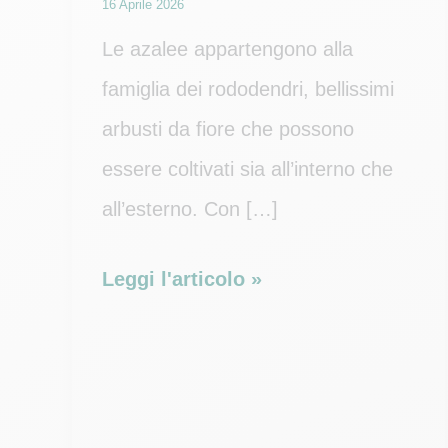
16 Aprile 2026
Le azalee appartengono alla
famiglia dei rododendri, bellissimi
arbusti da fiore che possono
essere coltivati sia all’interno che
all’esterno. Con […]
Manutenzione
Leggi l'articolo »
e
fioritura
azalea:
i