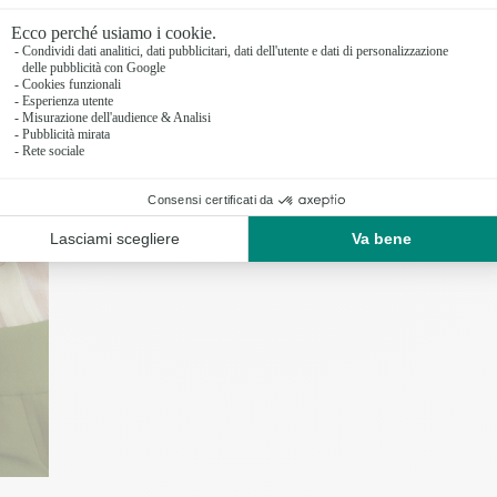
alla loro personalità. Non potranno ch
Se conosci bene la donna a cui desider
conoscere i suoi gusti. Altrimenti, è m