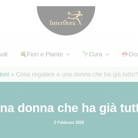
oli
Fiori e Piante
Cura
Occ
oni
Cosa regalare a una donna che ha già tutto?
na donna che ha già tut
2 Febbraio 2026