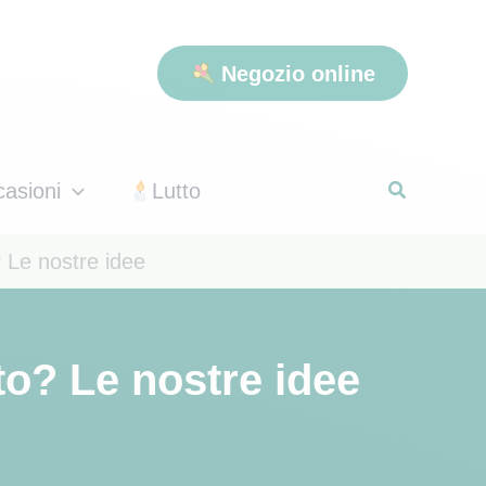
Negozio online
asioni
Lutto
 Le nostre idee
to? Le nostre idee