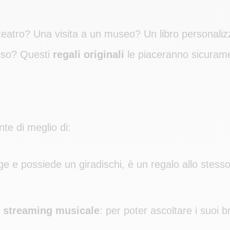
teatro? Una visita a un museo? Un libro personalizz
iso? Questi
regali originali
le piaceranno sicuram
te di meglio di:
age e possiede un giradischi, è un regalo allo stes
 streaming musicale
: per poter ascoltare i suoi br